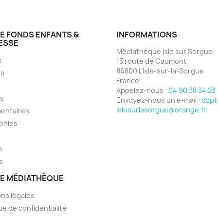
E FONDS ENFANTS &
INFORMATIONS
ESSE
Médiathèque Isle sur Sorgue
s
15 route de Caumont,
84800 L'Isle-sur-la-Sorgue
s
France
Appelez-nous :
04 90 38 34 23
s
Envoyez-nous un e-mail :
cbpt
islesurlasorgue@orange.fr
entaires
phies
s
s
E MÉDIATHÈQUE
ns légales
ue de confidentialité