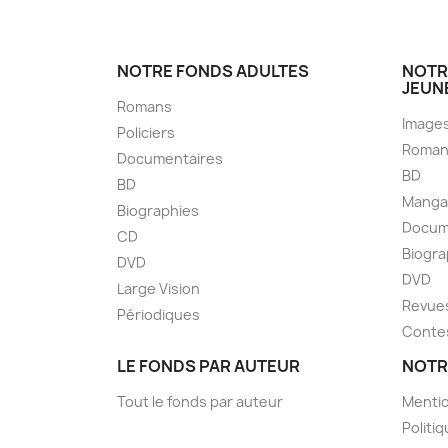
NOTRE FONDS ADULTES
NOTR
JEUN
Romans
Image
Policiers
Roman
Documentaires
BD
BD
Manga
Biographies
Docum
CD
Biogra
DVD
DVD
Large Vision
Revue
Périodiques
Conte
LE FONDS PAR AUTEUR
NOTR
Tout le fonds par auteur
Mentio
Politiq