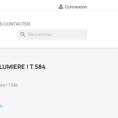

Connexion
S CONTACTER
search
LUMIERE ! T.584
ère ! T.584
ON