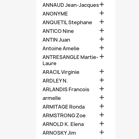

ANNAUD Jean-Jacques

ANONYME

ANQUETIL Stephane

ANTICO Nine

ANTIN Juan

Antoine Amelie

ANTRESANGLE Martie-
Laure

ARACIL Virginie

ARDLEY N.

ARLANDIS Francois

armelle

ARMITAGE Ronda

ARMSTRONG Zoe

ARNOLD K. Elena

ARNOSKY Jim