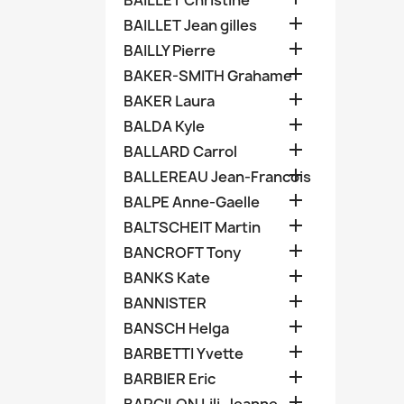
BAILLET Christine

BAILLET Jean gilles

BAILLY Pierre

BAKER-SMITH Grahame

BAKER Laura

BALDA Kyle

BALLARD Carrol

BALLEREAU Jean-Francois

BALPE Anne-Gaelle

BALTSCHEIT Martin

BANCROFT Tony

BANKS Kate

BANNISTER

BANSCH Helga

BARBETTI Yvette

BARBIER Eric
