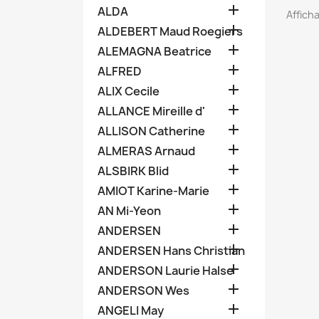

ALDA
Afficha

ALDEBERT Maud Roegiers

ALEMAGNA Beatrice

ALFRED

ALIX Cecile

ALLANCE Mireille d'

ALLISON Catherine

ALMERAS Arnaud

ALSBIRK Blid

AMIOT Karine-Marie

AN Mi-Yeon

ANDERSEN

ANDERSEN Hans Christian

ANDERSON Laurie Halse

ANDERSON Wes

ANGELI May