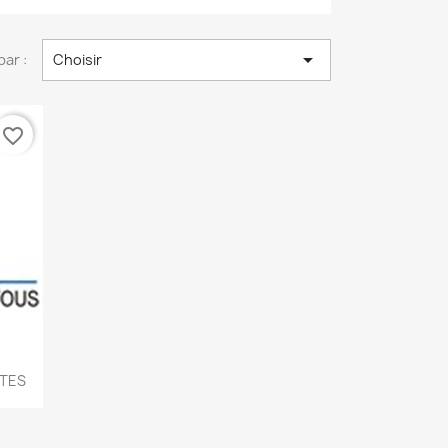

par :
Choisir
favorite_border
NTES