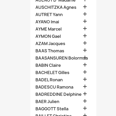
AULNOY D' Madame

AUSCHITZKA Agnes

AUTRET Yann

AYANO Imai

AYME Marcel

AYMON Gael

AZAM Jacques

BAAS Thomas

BAASANSUREN Bolormaa

BABIN Claire

BACHELET Gilles

BADEL Ronan

BADESCU Ramona

BADREDDINE Delphine

BAER Julien

BAGGOTT Stella
