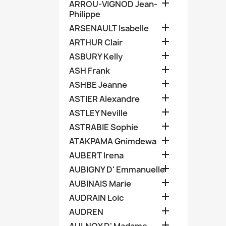

ARROU-VIGNOD Jean-
Philippe

ARSENAULT Isabelle

ARTHUR Clair

ASBURY Kelly

ASH Frank

ASHBE Jeanne

ASTIER Alexandre

ASTLEY Neville

ASTRABIE Sophie

ATAKPAMA Gnimdewa

AUBERT Irena

AUBIGNY D' Emmanuelle

AUBINAIS Marie

AUDRAIN Loic

AUDREN
