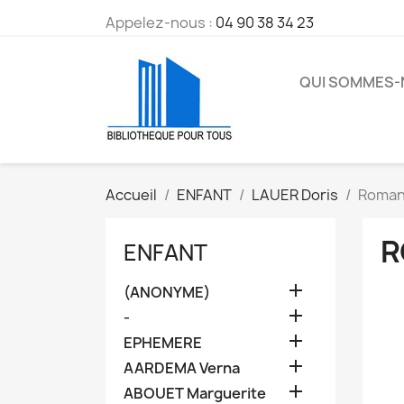
Appelez-nous :
04 90 38 34 23
QUI SOMMES
Accueil
ENFANT
LAUER Doris
Roman
R
ENFANT

(ANONYME)

-

EPHEMERE

AARDEMA Verna

ABOUET Marguerite