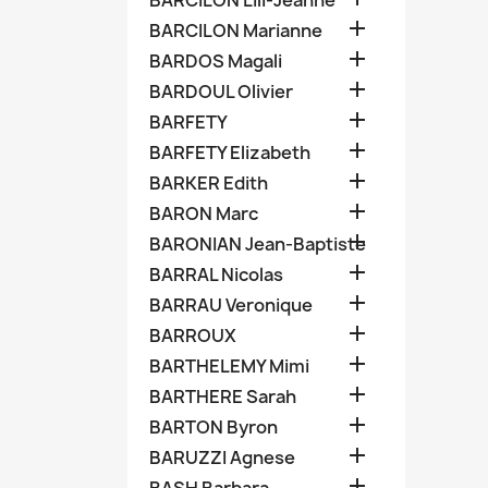
BARCILON Lili-Jeanne

BARCILON Marianne

BARDOS Magali

BARDOUL Olivier

BARFETY

BARFETY Elizabeth

BARKER Edith

BARON Marc

BARONIAN Jean-Baptiste

BARRAL Nicolas

BARRAU Veronique

BARROUX

BARTHELEMY Mimi

BARTHERE Sarah

BARTON Byron

BARUZZI Agnese
