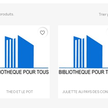
2 produits.
Trier 
favorite_border
Aperçu rapide
Aperçu rapide


THEO ET LE POT
JULIETTE AU PAYS DES CO