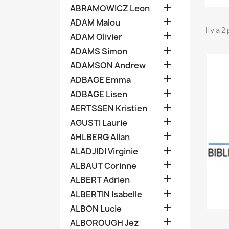

ABRAMOWICZ Leon

ADAM Malou
Il y a 

ADAM Olivier

ADAMS Simon

ADAMSON Andrew

ADBAGE Emma

ADBAGE Lisen

AERTSSEN Kristien

AGUSTI Laurie

AHLBERG Allan

ALADJIDI Virginie

ALBAUT Corinne

ALBERT Adrien

ALBERTIN Isabelle

ALBON Lucie

ALBOROUGH Jez