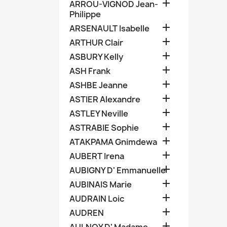

ARROU-VIGNOD Jean-
Philippe

ARSENAULT Isabelle

ARTHUR Clair

ASBURY Kelly

ASH Frank

ASHBE Jeanne

ASTIER Alexandre

ASTLEY Neville

ASTRABIE Sophie

ATAKPAMA Gnimdewa

AUBERT Irena

AUBIGNY D' Emmanuelle

AUBINAIS Marie

AUDRAIN Loic

AUDREN
