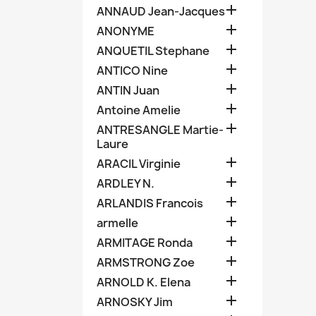

ANNAUD Jean-Jacques

ANONYME

ANQUETIL Stephane

ANTICO Nine

ANTIN Juan

Antoine Amelie

ANTRESANGLE Martie-
Laure

ARACIL Virginie

ARDLEY N.

ARLANDIS Francois

armelle

ARMITAGE Ronda

ARMSTRONG Zoe

ARNOLD K. Elena

ARNOSKY Jim