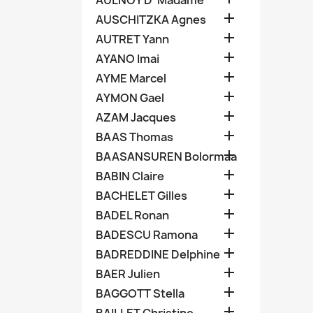
AULNOY D' Madame

AUSCHITZKA Agnes

AUTRET Yann

AYANO Imai

AYME Marcel

AYMON Gael

AZAM Jacques

BAAS Thomas

BAASANSUREN Bolormaa

BABIN Claire

BACHELET Gilles

BADEL Ronan

BADESCU Ramona

BADREDDINE Delphine

BAER Julien

BAGGOTT Stella
