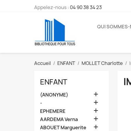
Appelez-nous :
04 90 38 34 23
QUI SOMMES
Accueil
ENFANT
MOLLET Charlotte
I
ENFANT

(ANONYME)

-

EPHEMERE

AARDEMA Verna

ABOUET Marguerite