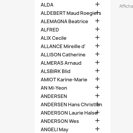

ALDA
Afficha

ALDEBERT Maud Roegiers

ALEMAGNA Beatrice

ALFRED

ALIX Cecile

ALLANCE Mireille d'

ALLISON Catherine

ALMERAS Arnaud

ALSBIRK Blid

AMIOT Karine-Marie

AN Mi-Yeon

ANDERSEN

ANDERSEN Hans Christian

ANDERSON Laurie Halse

ANDERSON Wes

ANGELI May