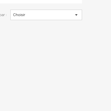

par :
Choisir