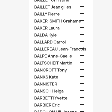
BAILLET Christine

BAILLET Jean gilles

BAILLY Pierre

BAKER-SMITH Grahame

BAKER Laura

BALDA Kyle

BALLARD Carrol

BALLEREAU Jean-Francois

BALPE Anne-Gaelle

BALTSCHEIT Martin

BANCROFT Tony

BANKS Kate

BANNISTER

BANSCH Helga

BARBETTI Yvette

BARBIER Eric
