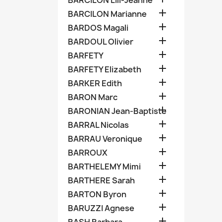
BARCILON Lili-Jeanne

BARCILON Marianne

BARDOS Magali

BARDOUL Olivier

BARFETY

BARFETY Elizabeth

BARKER Edith

BARON Marc

BARONIAN Jean-Baptiste

BARRAL Nicolas

BARRAU Veronique

BARROUX

BARTHELEMY Mimi

BARTHERE Sarah

BARTON Byron

BARUZZI Agnese
