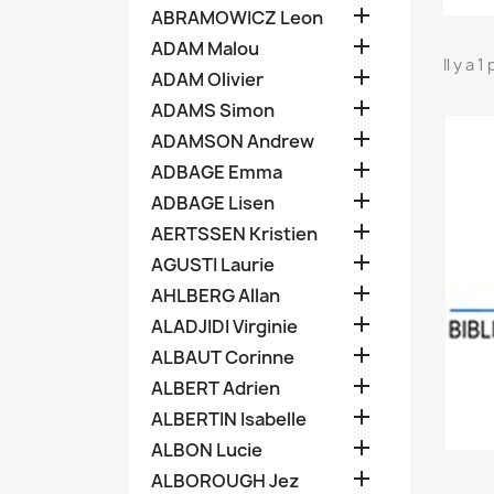

ABRAMOWICZ Leon

ADAM Malou
Il y a 1

ADAM Olivier

ADAMS Simon

ADAMSON Andrew

ADBAGE Emma

ADBAGE Lisen

AERTSSEN Kristien

AGUSTI Laurie

AHLBERG Allan

ALADJIDI Virginie

ALBAUT Corinne

ALBERT Adrien

ALBERTIN Isabelle

ALBON Lucie

ALBOROUGH Jez