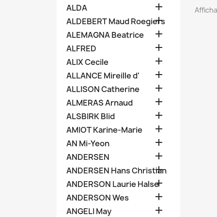

ALDA
Afficha

ALDEBERT Maud Roegiers

ALEMAGNA Beatrice

ALFRED

ALIX Cecile

ALLANCE Mireille d'

ALLISON Catherine

ALMERAS Arnaud

ALSBIRK Blid

AMIOT Karine-Marie

AN Mi-Yeon

ANDERSEN

ANDERSEN Hans Christian

ANDERSON Laurie Halse

ANDERSON Wes

ANGELI May