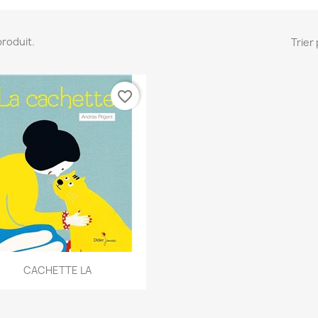
 produit.
Trier 
favorite_border
Aperçu rapide

CACHETTE LA