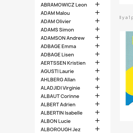

ABRAMOWICZ Leon

ADAM Malou
Il y a 1

ADAM Olivier

ADAMS Simon

ADAMSON Andrew

ADBAGE Emma

ADBAGE Lisen

AERTSSEN Kristien

AGUSTI Laurie

AHLBERG Allan

ALADJIDI Virginie

ALBAUT Corinne

ALBERT Adrien

ALBERTIN Isabelle

ALBON Lucie

ALBOROUGH Jez