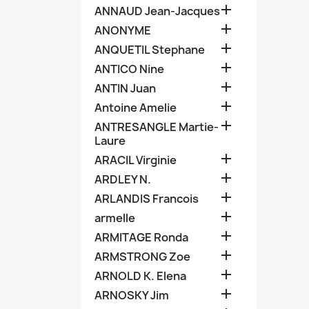

ANNAUD Jean-Jacques

ANONYME

ANQUETIL Stephane

ANTICO Nine

ANTIN Juan

Antoine Amelie

ANTRESANGLE Martie-
Laure

ARACIL Virginie

ARDLEY N.

ARLANDIS Francois

armelle

ARMITAGE Ronda

ARMSTRONG Zoe

ARNOLD K. Elena

ARNOSKY Jim