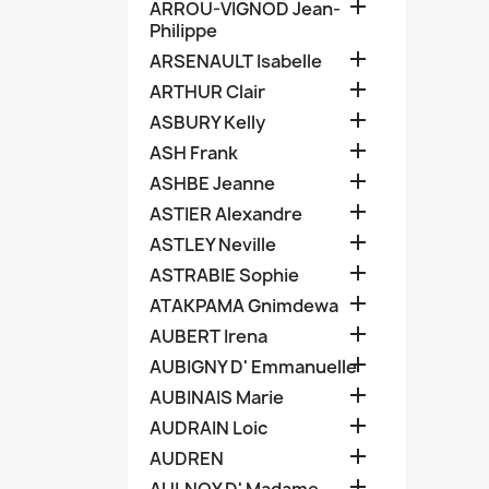

ARROU-VIGNOD Jean-
Philippe

ARSENAULT Isabelle

ARTHUR Clair

ASBURY Kelly

ASH Frank

ASHBE Jeanne

ASTIER Alexandre

ASTLEY Neville

ASTRABIE Sophie

ATAKPAMA Gnimdewa

AUBERT Irena

AUBIGNY D' Emmanuelle

AUBINAIS Marie

AUDRAIN Loic

AUDREN
