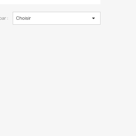

par :
Choisir