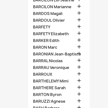
BARCILON Lili-Jeanne

BARCILON Marianne

BARDOS Magali

BARDOUL Olivier

BARFETY

BARFETY Elizabeth

BARKER Edith

BARON Marc

BARONIAN Jean-Baptiste

BARRAL Nicolas

BARRAU Veronique

BARROUX

BARTHELEMY Mimi

BARTHERE Sarah

BARTON Byron

BARUZZI Agnese
