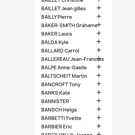
BAILLET Christine

BAILLET Jean gilles

BAILLY Pierre

BAKER-SMITH Grahame

BAKER Laura

BALDA Kyle

BALLARD Carrol

BALLEREAU Jean-Francois

BALPE Anne-Gaelle

BALTSCHEIT Martin

BANCROFT Tony

BANKS Kate

BANNISTER

BANSCH Helga

BARBETTI Yvette

BARBIER Eric
