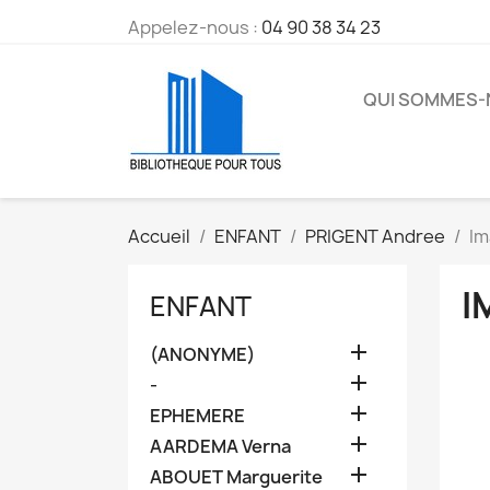
Appelez-nous :
04 90 38 34 23
QUI SOMMES
Accueil
ENFANT
PRIGENT Andree
Im
I
ENFANT

(ANONYME)

-

EPHEMERE

AARDEMA Verna

ABOUET Marguerite