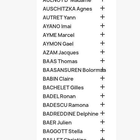
AULNOY D' Madame

AUSCHITZKA Agnes

AUTRET Yann

AYANO Imai

AYME Marcel

AYMON Gael

AZAM Jacques

BAAS Thomas

BAASANSUREN Bolormaa

BABIN Claire

BACHELET Gilles

BADEL Ronan

BADESCU Ramona

BADREDDINE Delphine

BAER Julien

BAGGOTT Stella
