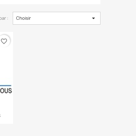

par :
Choisir
favorite_border
S