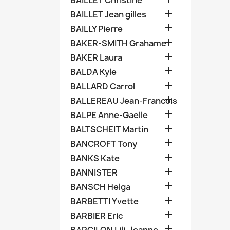
BAILLET Christine

BAILLET Jean gilles

BAILLY Pierre

BAKER-SMITH Grahame

BAKER Laura

BALDA Kyle

BALLARD Carrol

BALLEREAU Jean-Francois

BALPE Anne-Gaelle

BALTSCHEIT Martin

BANCROFT Tony

BANKS Kate

BANNISTER

BANSCH Helga

BARBETTI Yvette

BARBIER Eric
