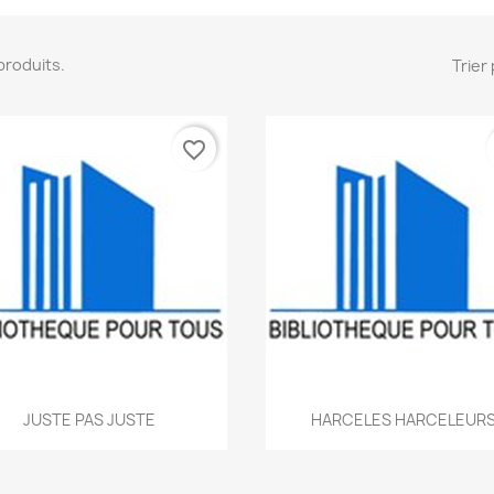
2 produits.
Trier 
favorite_border
Aperçu rapide
Aperçu rapide


JUSTE PAS JUSTE
HARCELES HARCELEUR