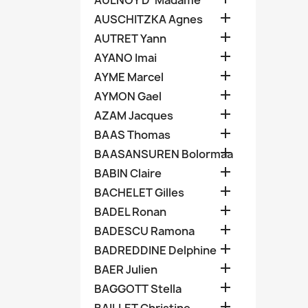
AULNOY D' Madame

AUSCHITZKA Agnes

AUTRET Yann

AYANO Imai

AYME Marcel

AYMON Gael

AZAM Jacques

BAAS Thomas

BAASANSUREN Bolormaa

BABIN Claire

BACHELET Gilles

BADEL Ronan

BADESCU Ramona

BADREDDINE Delphine

BAER Julien

BAGGOTT Stella
