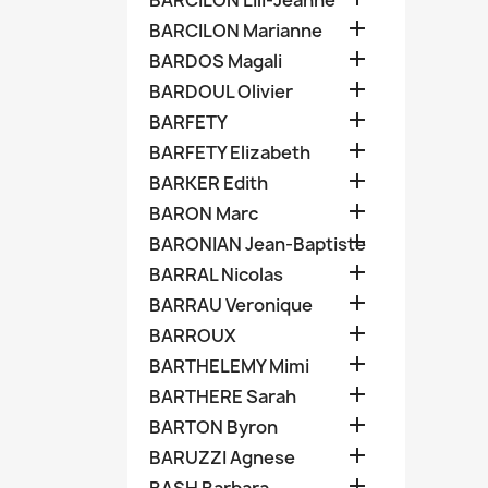
BARCILON Lili-Jeanne

BARCILON Marianne

BARDOS Magali

BARDOUL Olivier

BARFETY

BARFETY Elizabeth

BARKER Edith

BARON Marc

BARONIAN Jean-Baptiste

BARRAL Nicolas

BARRAU Veronique

BARROUX

BARTHELEMY Mimi

BARTHERE Sarah

BARTON Byron

BARUZZI Agnese
