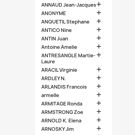

ANNAUD Jean-Jacques

ANONYME

ANQUETIL Stephane

ANTICO Nine

ANTIN Juan

Antoine Amelie

ANTRESANGLE Martie-
Laure

ARACIL Virginie

ARDLEY N.

ARLANDIS Francois

armelle

ARMITAGE Ronda

ARMSTRONG Zoe

ARNOLD K. Elena

ARNOSKY Jim