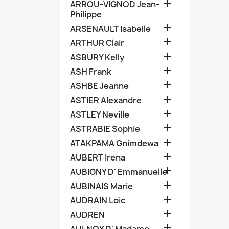

ARROU-VIGNOD Jean-
Philippe

ARSENAULT Isabelle

ARTHUR Clair

ASBURY Kelly

ASH Frank

ASHBE Jeanne

ASTIER Alexandre

ASTLEY Neville

ASTRABIE Sophie

ATAKPAMA Gnimdewa

AUBERT Irena

AUBIGNY D' Emmanuelle

AUBINAIS Marie

AUDRAIN Loic

AUDREN
