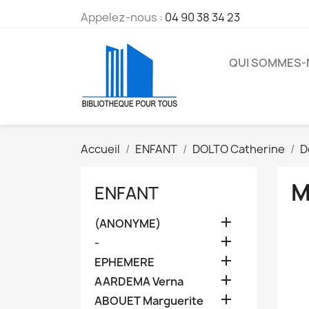
Appelez-nous :
04 90 38 34 23
QUI SOMMES
Accueil
ENFANT
DOLTO Catherine
D
M
ENFANT

(ANONYME)

-

EPHEMERE

AARDEMA Verna

ABOUET Marguerite