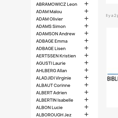

ABRAMOWICZ Leon

ADAM Malou
Il y a 

ADAM Olivier

ADAMS Simon

ADAMSON Andrew

ADBAGE Emma

ADBAGE Lisen

AERTSSEN Kristien

AGUSTI Laurie

AHLBERG Allan

ALADJIDI Virginie

ALBAUT Corinne

ALBERT Adrien

ALBERTIN Isabelle

ALBON Lucie

ALBOROUGH Jez