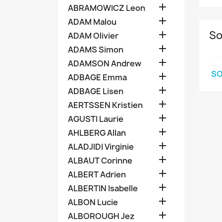

ABRAMOWICZ Leon

ADAM Malou
So

ADAM Olivier

ADAMS Simon

ADAMSON Andrew
SO

ADBAGE Emma

ADBAGE Lisen

AERTSSEN Kristien

AGUSTI Laurie

AHLBERG Allan

ALADJIDI Virginie

ALBAUT Corinne

ALBERT Adrien

ALBERTIN Isabelle

ALBON Lucie

ALBOROUGH Jez