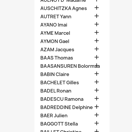
AULNOY D' Madame

AUSCHITZKA Agnes

AUTRET Yann

AYANO Imai

AYME Marcel

AYMON Gael

AZAM Jacques

BAAS Thomas

BAASANSUREN Bolormaa

BABIN Claire

BACHELET Gilles

BADEL Ronan

BADESCU Ramona

BADREDDINE Delphine

BAER Julien

BAGGOTT Stella
