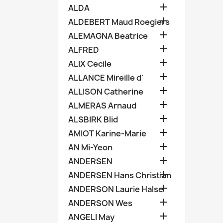

ALDA

ALDEBERT Maud Roegiers

ALEMAGNA Beatrice

ALFRED

ALIX Cecile

ALLANCE Mireille d'

ALLISON Catherine

ALMERAS Arnaud

ALSBIRK Blid

AMIOT Karine-Marie

AN Mi-Yeon

ANDERSEN

ANDERSEN Hans Christian

ANDERSON Laurie Halse

ANDERSON Wes

ANGELI May