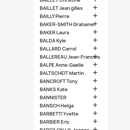
BAILLET Christine

BAILLET Jean gilles

BAILLY Pierre

BAKER-SMITH Grahame

BAKER Laura

BALDA Kyle

BALLARD Carrol

BALLEREAU Jean-Francois

BALPE Anne-Gaelle

BALTSCHEIT Martin

BANCROFT Tony

BANKS Kate

BANNISTER

BANSCH Helga

BARBETTI Yvette

BARBIER Eric
