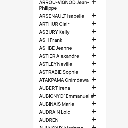

ARROU-VIGNOD Jean-
Philippe

ARSENAULT Isabelle

ARTHUR Clair

ASBURY Kelly

ASH Frank

ASHBE Jeanne

ASTIER Alexandre

ASTLEY Neville

ASTRABIE Sophie

ATAKPAMA Gnimdewa

AUBERT Irena

AUBIGNY D' Emmanuelle

AUBINAIS Marie

AUDRAIN Loic

AUDREN
