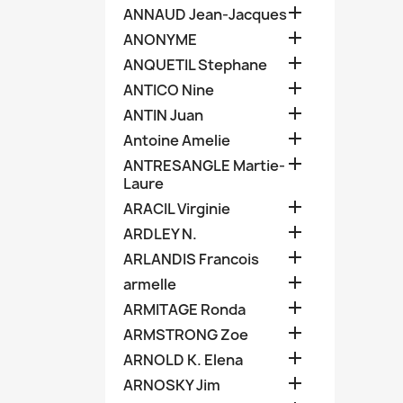

ANNAUD Jean-Jacques

ANONYME

ANQUETIL Stephane

ANTICO Nine

ANTIN Juan

Antoine Amelie

ANTRESANGLE Martie-
Laure

ARACIL Virginie

ARDLEY N.

ARLANDIS Francois

armelle

ARMITAGE Ronda

ARMSTRONG Zoe

ARNOLD K. Elena

ARNOSKY Jim