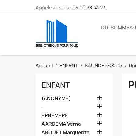
Appelez-nous :
04 90 38 34 23
QUI SOMMES
Accueil
ENFANT
SAUNDERS Kate
Ro
P
ENFANT

(ANONYME)

-

EPHEMERE

AARDEMA Verna

ABOUET Marguerite