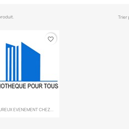
 produit.
Trier 
favorite_border
Aperçu rapide

UREUX EVENEMENT CHEZ...