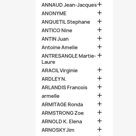

ANNAUD Jean-Jacques

ANONYME

ANQUETIL Stephane

ANTICO Nine

ANTIN Juan

Antoine Amelie

ANTRESANGLE Martie-
Laure

ARACIL Virginie

ARDLEY N.

ARLANDIS Francois

armelle

ARMITAGE Ronda

ARMSTRONG Zoe

ARNOLD K. Elena

ARNOSKY Jim