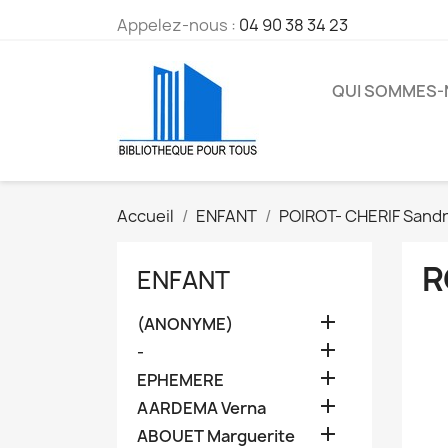
Appelez-nous :
04 90 38 34 23
QUI SOMMES
Accueil
ENFANT
POIROT- CHERIF Sand
R
ENFANT

(ANONYME)

-

EPHEMERE

AARDEMA Verna

ABOUET Marguerite