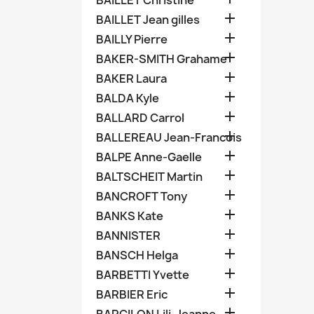
BAILLET Christine

BAILLET Jean gilles

BAILLY Pierre

BAKER-SMITH Grahame

BAKER Laura

BALDA Kyle

BALLARD Carrol

BALLEREAU Jean-Francois

BALPE Anne-Gaelle

BALTSCHEIT Martin

BANCROFT Tony

BANKS Kate

BANNISTER

BANSCH Helga

BARBETTI Yvette

BARBIER Eric
