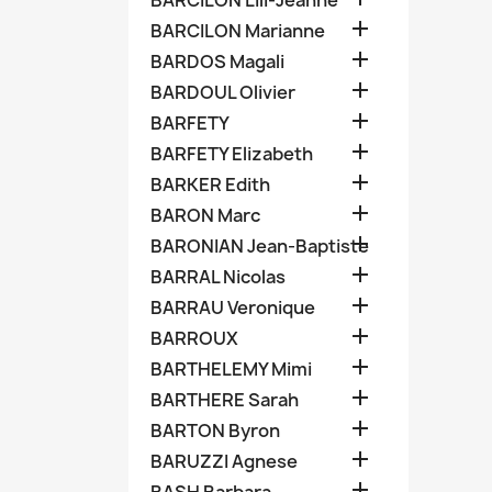
BARCILON Lili-Jeanne

BARCILON Marianne

BARDOS Magali

BARDOUL Olivier

BARFETY

BARFETY Elizabeth

BARKER Edith

BARON Marc

BARONIAN Jean-Baptiste

BARRAL Nicolas

BARRAU Veronique

BARROUX

BARTHELEMY Mimi

BARTHERE Sarah

BARTON Byron

BARUZZI Agnese
