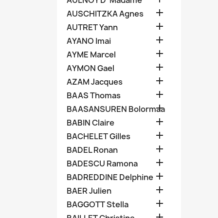
AULNOY D' Madame

AUSCHITZKA Agnes

AUTRET Yann

AYANO Imai

AYME Marcel

AYMON Gael

AZAM Jacques

BAAS Thomas

BAASANSUREN Bolormaa

BABIN Claire

BACHELET Gilles

BADEL Ronan

BADESCU Ramona

BADREDDINE Delphine

BAER Julien

BAGGOTT Stella
