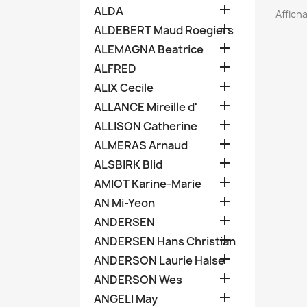

ALDA
Afficha

ALDEBERT Maud Roegiers

ALEMAGNA Beatrice

ALFRED

ALIX Cecile

ALLANCE Mireille d'

ALLISON Catherine

ALMERAS Arnaud

ALSBIRK Blid

AMIOT Karine-Marie

AN Mi-Yeon

ANDERSEN

ANDERSEN Hans Christian

ANDERSON Laurie Halse

ANDERSON Wes

ANGELI May