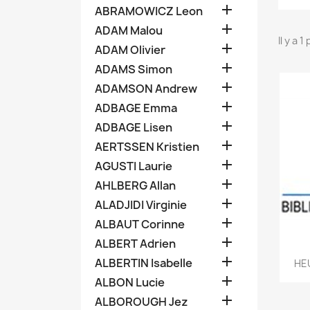

ABRAMOWICZ Leon

ADAM Malou
Il y a 1

ADAM Olivier

ADAMS Simon

ADAMSON Andrew

ADBAGE Emma

ADBAGE Lisen

AERTSSEN Kristien

AGUSTI Laurie

AHLBERG Allan

ALADJIDI Virginie

ALBAUT Corinne

ALBERT Adrien

ALBERTIN Isabelle
HE

ALBON Lucie

ALBOROUGH Jez