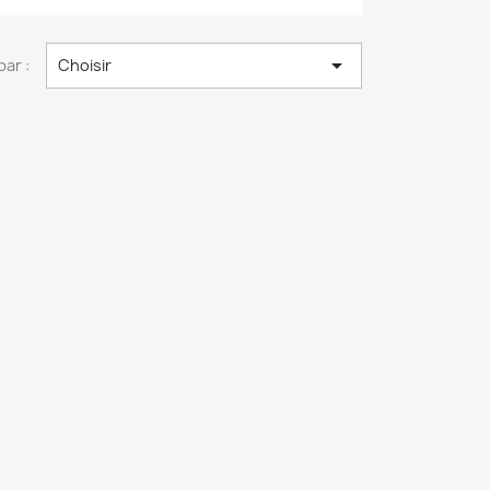

par :
Choisir