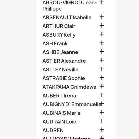

ARROU-VIGNOD Jean-
Philippe

ARSENAULT Isabelle

ARTHUR Clair

ASBURY Kelly

ASH Frank

ASHBE Jeanne

ASTIER Alexandre

ASTLEY Neville

ASTRABIE Sophie

ATAKPAMA Gnimdewa

AUBERT Irena

AUBIGNY D' Emmanuelle

AUBINAIS Marie

AUDRAIN Loic

AUDREN
