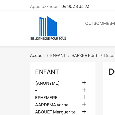
Appelez-nous :
04 90 38 34 23
QUI SOMMES
Accueil
ENFANT
BARKER Edith
Docu
D
ENFANT

(ANONYME)

-

EPHEMERE

AARDEMA Verna

ABOUET Marguerite