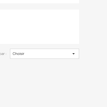

par :
Choisir