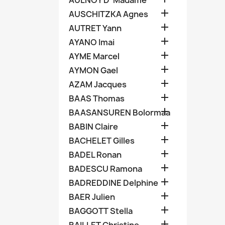
AULNOY D' Madame

AUSCHITZKA Agnes

AUTRET Yann

AYANO Imai

AYME Marcel

AYMON Gael

AZAM Jacques

BAAS Thomas

BAASANSUREN Bolormaa

BABIN Claire

BACHELET Gilles

BADEL Ronan

BADESCU Ramona

BADREDDINE Delphine

BAER Julien

BAGGOTT Stella
