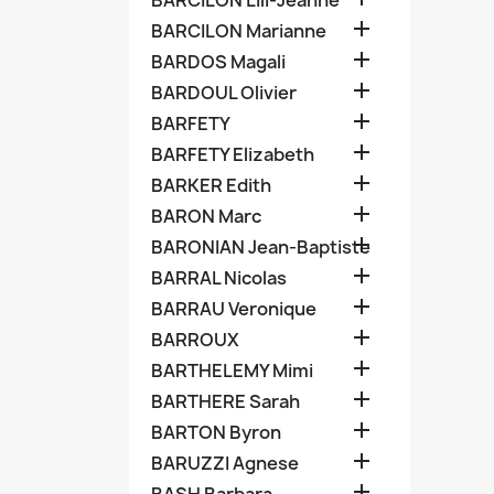
BARCILON Lili-Jeanne

BARCILON Marianne

BARDOS Magali

BARDOUL Olivier

BARFETY

BARFETY Elizabeth

BARKER Edith

BARON Marc

BARONIAN Jean-Baptiste

BARRAL Nicolas

BARRAU Veronique

BARROUX

BARTHELEMY Mimi

BARTHERE Sarah

BARTON Byron

BARUZZI Agnese
