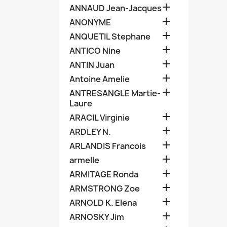

ANNAUD Jean-Jacques

ANONYME

ANQUETIL Stephane

ANTICO Nine

ANTIN Juan

Antoine Amelie

ANTRESANGLE Martie-
Laure

ARACIL Virginie

ARDLEY N.

ARLANDIS Francois

armelle

ARMITAGE Ronda

ARMSTRONG Zoe

ARNOLD K. Elena

ARNOSKY Jim