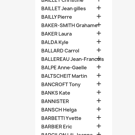
BAILLET Christine

BAILLET Jean gilles

BAILLY Pierre

BAKER-SMITH Grahame

BAKER Laura

BALDA Kyle

BALLARD Carrol

BALLEREAU Jean-Francois

BALPE Anne-Gaelle

BALTSCHEIT Martin

BANCROFT Tony

BANKS Kate

BANNISTER

BANSCH Helga

BARBETTI Yvette

BARBIER Eric
