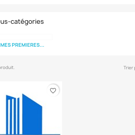
us-catégories
MES PREMIERES...
 produit.
Trier 
favorite_border