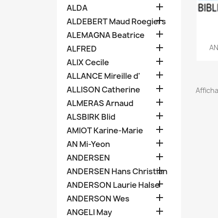

ALDA

ALDEBERT Maud Roegiers

ALEMAGNA Beatrice

AN
ALFRED

ALIX Cecile

ALLANCE Mireille d'

ALLISON Catherine
Afficha

ALMERAS Arnaud

ALSBIRK Blid

AMIOT Karine-Marie

AN Mi-Yeon

ANDERSEN

ANDERSEN Hans Christian

ANDERSON Laurie Halse

ANDERSON Wes

ANGELI May