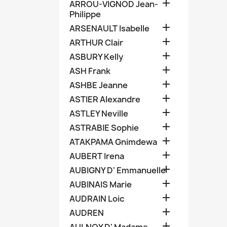

ARROU-VIGNOD Jean-
Philippe

ARSENAULT Isabelle

ARTHUR Clair

ASBURY Kelly

ASH Frank

ASHBE Jeanne

ASTIER Alexandre

ASTLEY Neville

ASTRABIE Sophie

ATAKPAMA Gnimdewa

AUBERT Irena

AUBIGNY D' Emmanuelle

AUBINAIS Marie

AUDRAIN Loic

AUDREN
