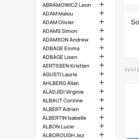

ABRAMOWICZ Leon

ADAM Malou
So

ADAM Olivier

ADAMS Simon

ADAMSON Andrew

ADBAGE Emma

ADBAGE Lisen

AERTSSEN Kristien
Il y a 1

AGUSTI Laurie

AHLBERG Allan

ALADJIDI Virginie

ALBAUT Corinne

ALBERT Adrien

ALBERTIN Isabelle

ALBON Lucie

ALBOROUGH Jez