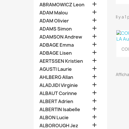

ABRAMOWICZ Leon

ADAM Malou
Il y a 1

ADAM Olivier

ADAMS Simon

ADAMSON Andrew

ADBAGE Emma
COU

ADBAGE Lisen

AERTSSEN Kristien

AGUSTI Laurie
Afficha

AHLBERG Allan

ALADJIDI Virginie

ALBAUT Corinne

ALBERT Adrien

ALBERTIN Isabelle

ALBON Lucie

ALBOROUGH Jez