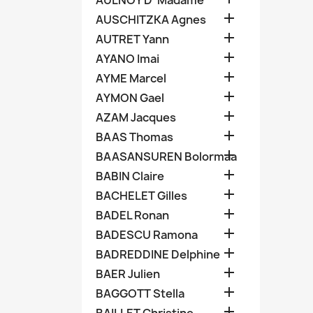
AULNOY D' Madame

AUSCHITZKA Agnes

AUTRET Yann

AYANO Imai

AYME Marcel

AYMON Gael

AZAM Jacques

BAAS Thomas

BAASANSUREN Bolormaa

BABIN Claire

BACHELET Gilles

BADEL Ronan

BADESCU Ramona

BADREDDINE Delphine

BAER Julien

BAGGOTT Stella
