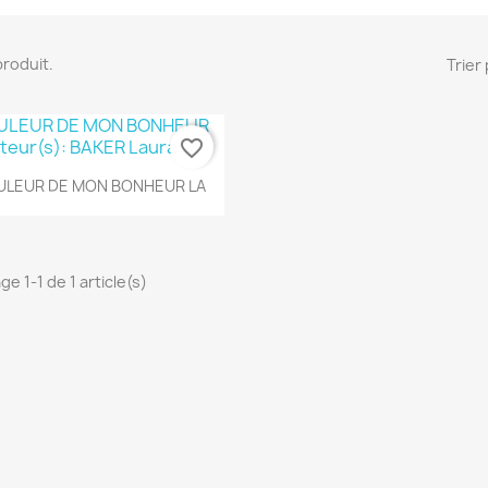
 produit.
Trier 
favorite_border
Aperçu rapide

LEUR DE MON BONHEUR LA
ge 1-1 de 1 article(s)