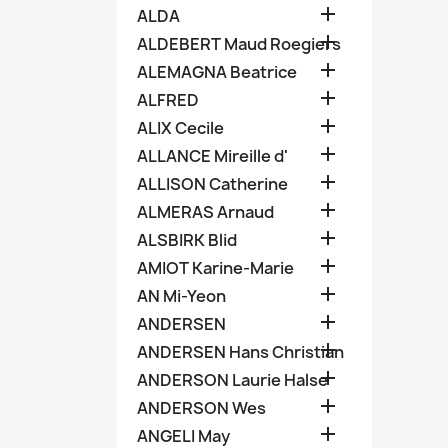

ALDA

ALDEBERT Maud Roegiers

ALEMAGNA Beatrice

ALFRED

ALIX Cecile

ALLANCE Mireille d'

ALLISON Catherine

ALMERAS Arnaud

ALSBIRK Blid

AMIOT Karine-Marie

AN Mi-Yeon

ANDERSEN

ANDERSEN Hans Christian

ANDERSON Laurie Halse

ANDERSON Wes

ANGELI May