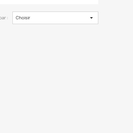

par :
Choisir