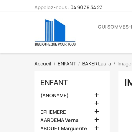
Appelez-nous :
04 90 38 34 23
QUI SOMMES
Accueil
ENFANT
BAKER Laura
Image
I
ENFANT

(ANONYME)

-

EPHEMERE

AARDEMA Verna

ABOUET Marguerite