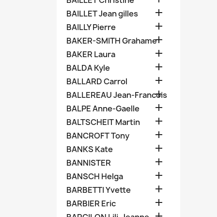
BAILLET Christine

BAILLET Jean gilles

BAILLY Pierre

BAKER-SMITH Grahame

BAKER Laura

BALDA Kyle

BALLARD Carrol

BALLEREAU Jean-Francois

BALPE Anne-Gaelle

BALTSCHEIT Martin

BANCROFT Tony

BANKS Kate

BANNISTER

BANSCH Helga

BARBETTI Yvette

BARBIER Eric
