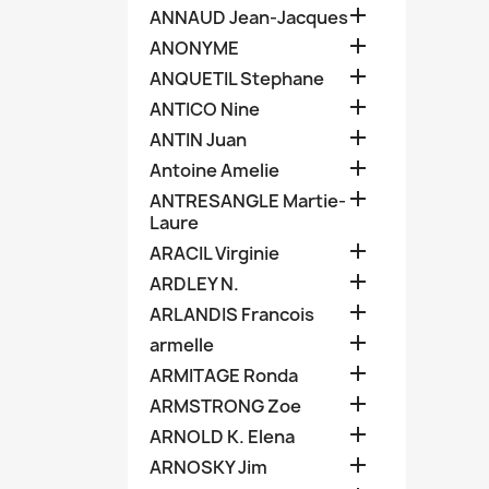

ANNAUD Jean-Jacques

ANONYME

ANQUETIL Stephane

ANTICO Nine

ANTIN Juan

Antoine Amelie

ANTRESANGLE Martie-
Laure

ARACIL Virginie

ARDLEY N.

ARLANDIS Francois

armelle

ARMITAGE Ronda

ARMSTRONG Zoe

ARNOLD K. Elena

ARNOSKY Jim