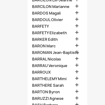
BARCILON Lili-Jeanne

BARCILON Marianne

BARDOS Magali

BARDOUL Olivier

BARFETY

BARFETY Elizabeth

BARKER Edith

BARON Marc

BARONIAN Jean-Baptiste

BARRAL Nicolas

BARRAU Veronique

BARROUX

BARTHELEMY Mimi

BARTHERE Sarah

BARTON Byron

BARUZZI Agnese
