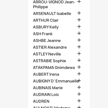

ARROU-VIGNOD Jean-
Philippe

ARSENAULT Isabelle

ARTHUR Clair

ASBURY Kelly

ASH Frank

ASHBE Jeanne

ASTIER Alexandre

ASTLEY Neville

ASTRABIE Sophie

ATAKPAMA Gnimdewa

AUBERT Irena

AUBIGNY D' Emmanuelle

AUBINAIS Marie

AUDRAIN Loic

AUDREN
