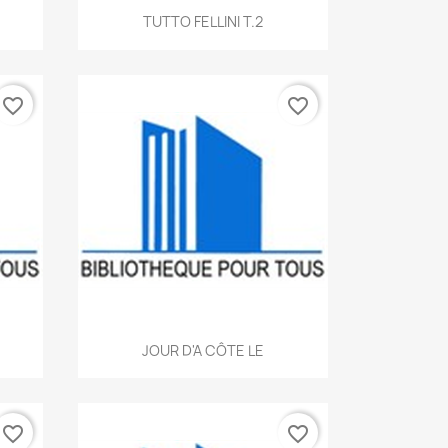
Aperçu rapide

TUTTO FELLINI T.2
favorite_border
favorite_border
Aperçu rapide

JOUR D'A CÔTE LE
favorite_border
favorite_border