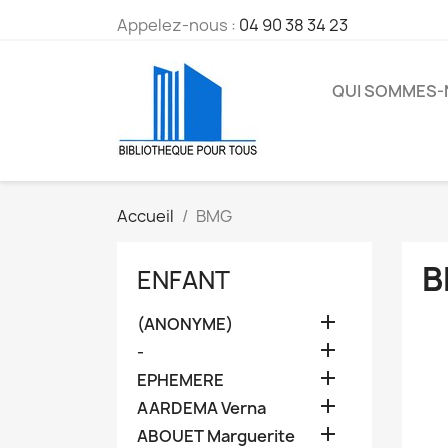
Appelez-nous :
04 90 38 34 23
QUI SOMMES
Accueil
BMG
B
ENFANT

(ANONYME)

-

EPHEMERE

AARDEMA Verna

ABOUET Marguerite