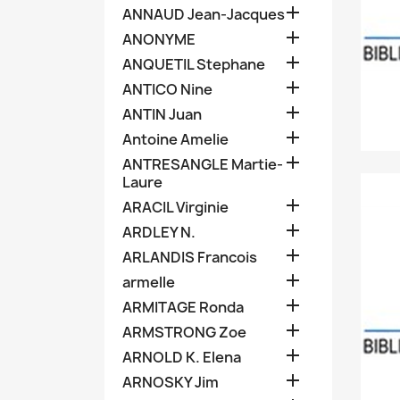

ANNAUD Jean-Jacques

ANONYME

ANQUETIL Stephane

ANTICO Nine

ANTIN Juan

Antoine Amelie

ANTRESANGLE Martie-
Laure

ARACIL Virginie

ARDLEY N.

ARLANDIS Francois

armelle

ARMITAGE Ronda

ARMSTRONG Zoe

ARNOLD K. Elena

ARNOSKY Jim