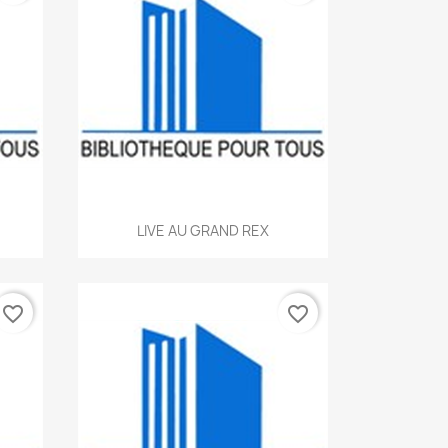
Aperçu rapide

LIVE AU GRAND REX
favorite_border
favorite_border