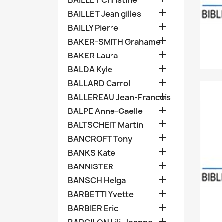
BAILLET Christine

BAILLET Jean gilles

BAILLY Pierre

BAKER-SMITH Grahame

BAKER Laura

BALDA Kyle

BALLARD Carrol

BALLEREAU Jean-Francois

BALPE Anne-Gaelle

BALTSCHEIT Martin

BANCROFT Tony

BANKS Kate

BANNISTER

BANSCH Helga

BARBETTI Yvette

BARBIER Eric
