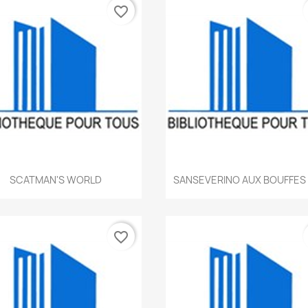
favorite_border
Aperçu rapide
Aperçu rapide


SCATMAN'S WORLD
SANSEVERINO AUX BOUFFES 
favorite_border