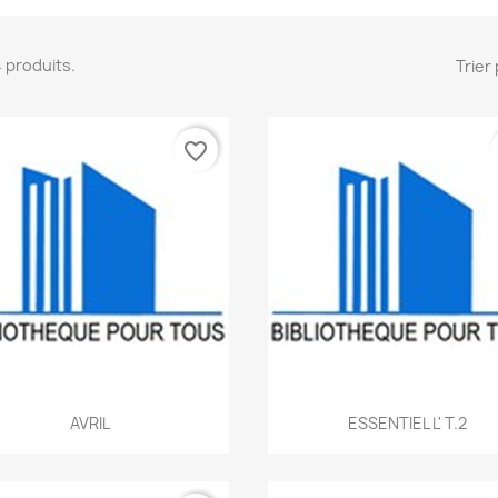
24 produits.
Trier 
favorite_border
Aperçu rapide
Aperçu rapide


AVRIL
ESSENTIEL L' T.2