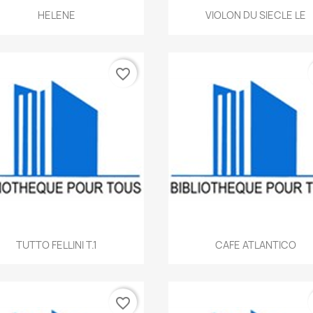
Aperçu rapide
Aperçu rapide


HELENE
VIOLON DU SIECLE LE
favorite_border
Aperçu rapide
Aperçu rapide


TUTTO FELLINI T.1
CAFE ATLANTICO
favorite_border