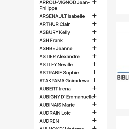

ARROU-VIGNOD Jean-
Philippe

ARSENAULT Isabelle

ARTHUR Clair

ASBURY Kelly

ASH Frank

ASHBE Jeanne

ASTIER Alexandre

ASTLEY Neville

ASTRABIE Sophie

ATAKPAMA Gnimdewa

AUBERT Irena

AUBIGNY D' Emmanuelle

AUBINAIS Marie

AUDRAIN Loic

AUDREN
