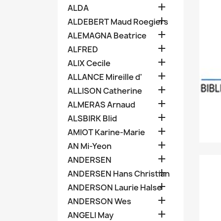

ALDA

ALDEBERT Maud Roegiers

ALEMAGNA Beatrice

ALFRED

ALIX Cecile

ALLANCE Mireille d'

ALLISON Catherine

ALMERAS Arnaud

ALSBIRK Blid

AMIOT Karine-Marie

AN Mi-Yeon

ANDERSEN

ANDERSEN Hans Christian

ANDERSON Laurie Halse

ANDERSON Wes

ANGELI May