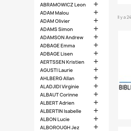

ABRAMOWICZ Leon

ADAM Malou
Il y a 

ADAM Olivier

ADAMS Simon

ADAMSON Andrew

ADBAGE Emma

ADBAGE Lisen

AERTSSEN Kristien

AGUSTI Laurie

AHLBERG Allan

ALADJIDI Virginie

ALBAUT Corinne

ALBERT Adrien

ALBERTIN Isabelle

ALBON Lucie

ALBOROUGH Jez