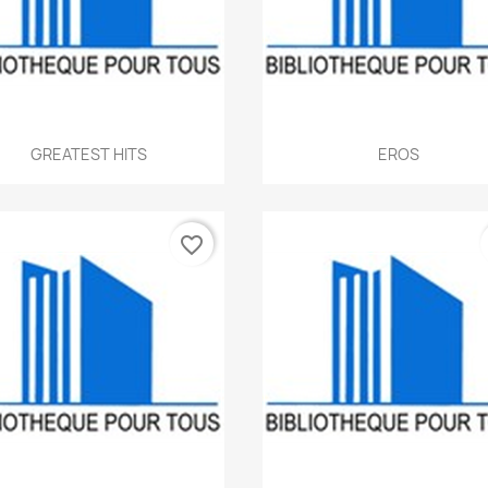
Aperçu rapide
Aperçu rapide


GREATEST HITS
EROS
favorite_border