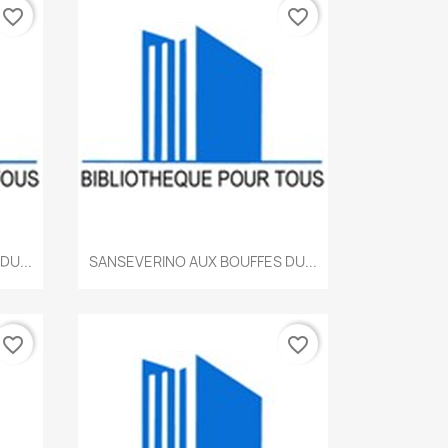
favorite_border
favorite_border
Aperçu rapide

DU...
SANSEVERINO AUX BOUFFES DU...
favorite_border
favorite_border