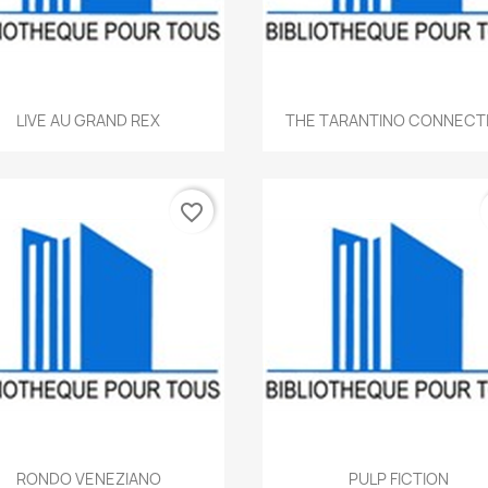
Aperçu rapide
Aperçu rapide


LIVE AU GRAND REX
THE TARANTINO CONNECT
favorite_border
Aperçu rapide
Aperçu rapide


RONDO VENEZIANO
PULP FICTION