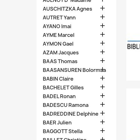
AULNOY D' Madame

AUSCHITZKA Agnes

AUTRET Yann

AYANO Imai

AYME Marcel

AYMON Gael

AZAM Jacques

BAAS Thomas

BAASANSUREN Bolormaa

BABIN Claire

BACHELET Gilles

BADEL Ronan

BADESCU Ramona

BADREDDINE Delphine

BAER Julien

BAGGOTT Stella
